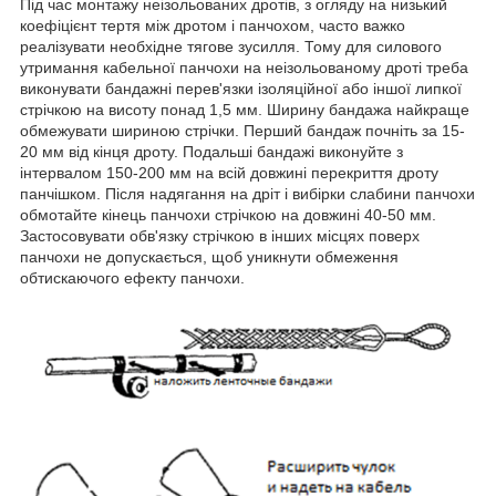
Під час монтажу неізольованих дротів, з огляду на низький
коефіцієнт тертя між дротом і панчохом, часто важко
реалізувати необхідне тягове зусилля. Тому для силового
утримання кабельної панчохи на неізольованому дроті треба
виконувати бандажні перев'язки ізоляційної або іншої липкої
стрічкою на висоту понад 1,5 мм. Ширину бандажа найкраще
обмежувати шириною стрічки. Перший бандаж почніть за 15-
20 мм від кінця дроту. Подальші бандажі виконуйте з
інтервалом 150-200 мм на всій довжині перекриття дроту
панчішком. Після надягання на дріт і вибірки слабини панчохи
обмотайте кінець панчохи стрічкою на довжині 40-50 мм.
Застосовувати обв'язку стрічкою в інших місцях поверх
панчохи не допускається, щоб уникнути обмеження
обтискаючого ефекту панчохи.