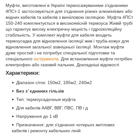
Муфти, виготовлені в Україні термосажуваними з’єднаними
4ПСт-1 застосовуються для з’єднання різних алюмінієвих або
мідних кабелів та кабелів з винііловою ізоляцією. Муфта 4ПСт
150-240 комплектується в високоякісній термоуса Живій трубі
що гарантує високу електричну міцність і гідроізоляційну
стабільність. У комплект муфти для кабеля входить
термоусадка для відновлення ізоляції жив і труба-кожух для
відновлення загальної зовнішньої ізоляції. Монтаж муфти
дуже простий і не потребує спеціальної підготовки та
спеціального
інструмента
. Для встановлення муфти потрібен
електрофен або газовий пальник. Докладніші відомості
Характерики:
Діапазон сіток: 150м2, 185м2, 240м2
Без з’ єднаних гільзів
Тип: термоусадочныя муфта
Для кабелів ААВГ, ВВГ, ПВС, ПВ і д
Напруження до 1 кВ
Призначення: для з’єднання чотирьох житлових
кабелів і ремонту кабельних ліній