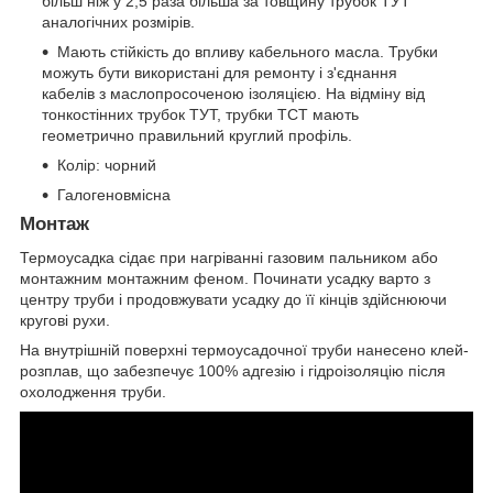
більш ніж у 2,5 раза більша за товщину трубок ТУТ
аналогічних розмірів.
Мають стійкість до впливу кабельного масла. Трубки
можуть бути використані для ремонту і з'єднання
кабелів з маслопросоченою ізоляцією. На відміну від
тонкостінних трубок ТУТ, трубки ТСТ мають
геометрично правильний круглий профіль.
Колір: чорний
Галогеновмісна
Монтаж
Термоусадка сідає при нагріванні газовим пальником або
монтажним монтажним феном. Починати усадку варто з
центру труби і продовжувати усадку до її кінців здійснюючи
кругові рухи.
На внутрішній поверхні термоусадочної труби нанесено клей-
розплав, що забезпечує 100% адгезію і гідроізоляцію після
охолодження труби.