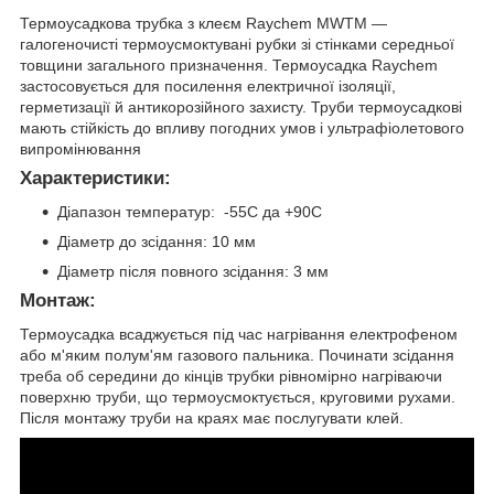
Термоусадкова трубка з клеєм Raychem MWTM —
галогеночисті термоусмоктувані рубки зі стінками середньої
товщини загального призначення. Термоусадка Raychem
застосовується для посилення електричної ізоляції,
герметизації й антикорозійного захисту. Труби термоусадкові
мають стійкість до впливу погодних умов і ультрафіолетового
випромінювання
Характеристики:
Діапазон температур: -55С да +90С
Діаметр до зсідання: 10 мм
Діаметр після повного зсідання: 3 мм
Монтаж:
Термоусадка всаджується під час нагрівання електрофеном
або м'яким полум'ям газового пальника. Починати зсідання
треба об середини до кінців трубки рівномірно нагріваючи
поверхню труби, що термоусмоктується, круговими рухами.
Після монтажу труби на краях має послугувати клей.